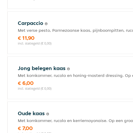
Carpaccio
Met verse pesto, Parmezaanse kaas, pijnboompitten, ruco
€ 11,90
incl. statiegeld (€ 0,00)
Jong belegen kaas
Met komkommer, rucola en honing-mosterd dressing. Op e
€ 6,00
incl. statiegeld (€ 0,00)
Oude kaas
Met komkommer, rucola en kerriemayonaise. Op een groo
€ 7,00