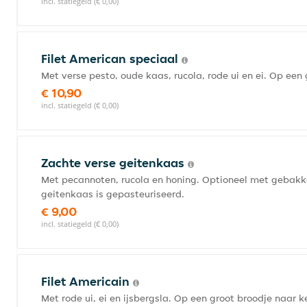
incl. statiegeld (€ 0,00)
Filet American speciaal
Met verse pesto, oude kaas, rucola, rode ui en ei. Op een
€ 10,90
incl. statiegeld (€ 0,00)
Zachte verse geitenkaas
Met pecannoten, rucola en honing. Optioneel met gebakk
geitenkaas is gepasteuriseerd.
€ 9,00
incl. statiegeld (€ 0,00)
Filet Americain
Met rode ui, ei en ijsbergsla. Op een groot broodje naar 