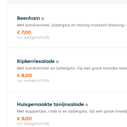
Beenham
Met komkommer, ijsbergsla en honing-mosterd dressing. 
€ 7,00
incl. statiegeld (€ 0,00)
Kipkerriesalade
Met komkommer en ijsbergsla. Op een groot broodje naa
€ 8,00
incl. statiegeld (€ 0,00)
Huisgemaakte tonijnsalade
Met kappertjes, rode ui en ijsbergsla. Op een groot brood
€ 9,00
incl. statiegeld (€ 0,00)