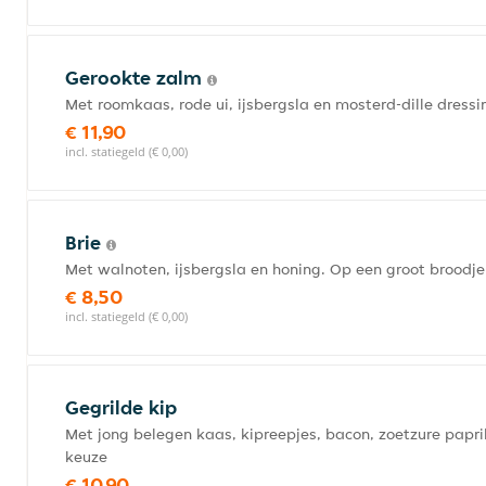
Gerookte zalm
Met roomkaas, rode ui, ijsbergsla en mosterd-dille dress
€ 11,90
incl. statiegeld (€ 0,00)
Brie
Met walnoten, ijsbergsla en honing. Op een groot broodje
€ 8,50
incl. statiegeld (€ 0,00)
Gegrilde kip
Met jong belegen kaas, kipreepjes, bacon, zoetzure papr
keuze
€ 10,90