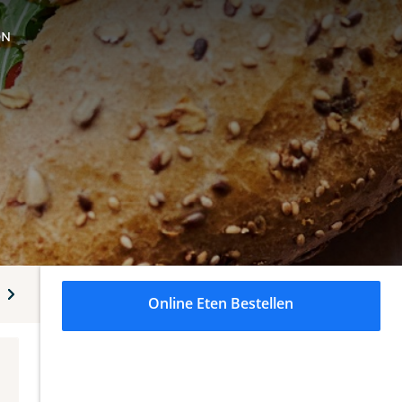
ON
es/sappen/limonades
Online Eten Bestellen