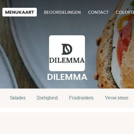
MENUKAART
BEOORDELINGEN
CONTACT
COLOF
DILEMMA
Salades
Zoetigheid
Frisdranken
Verse smoothi