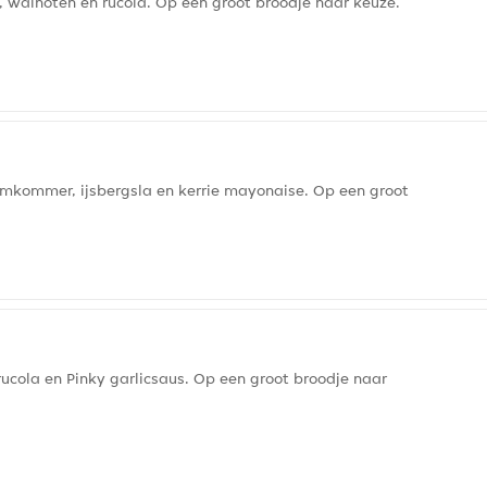
walnoten en rucola. Op een groot broodje naar keuze.
mkommer, ijsbergsla en kerrie mayonaise. Op een groot
ucola en Pinky garlicsaus. Op een groot broodje naar