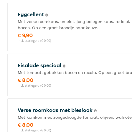
Eggcellent
Met verse roomkaas, omelet, jong belegen kaas, rode ui,
bacon. Op een groot broodje naar keuze.
€ 9,90
incl. statiegeld (€ 0,00)
Eisalade speciaal
Met tomaat, gebakken bacon en rucola. Op een groot bro
€ 8,00
incl. statiegeld (€ 0,00)
Verse roomkaas met bieslook
Met komkommer, zongedroogde tomaat, olijven, walnoten 
€ 8,00
incl. statiegeld (€ 0,00)