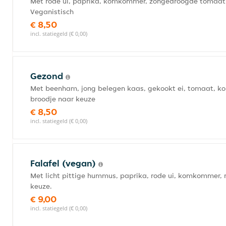
Met rode ui, paprika, komkommer, zongedroogde tomaat, 
Veganistisch
€ 8,50
incl. statiegeld (€ 0,00)
Gezond
Met beenham, jong belegen kaas, gekookt ei, tomaat, ko
broodje naar keuze
€ 8,50
incl. statiegeld (€ 0,00)
Falafel (vegan)
Met licht pittige hummus, paprika, rode ui, komkommer, r
keuze.
€ 9,00
incl. statiegeld (€ 0,00)